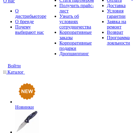
Стать партнером
Оплата
О нас
Получить прайс-
Доставка
О
лист
Условия
дистрибьюторе
Узнать об
гарантии
О бренде
условиях
Заявка на
Почему
сотрудничества
ремонт
выбирают нас
Корпоративные
Возврат
заказы
Программа
Корпоративные
лояльности
подарки
Дропшиппинг
Войти
Каталог
Новинки