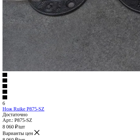
6
Нож Ruike P875-SZ
Достаточно
Арт.: P875-SZ
8 060
₽
/шт
Варианты цен
8 060
₽
/шт