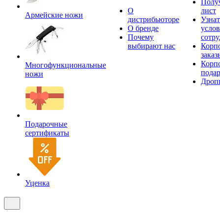
Получ
О
лист
Армейские ножи
дистрибьюторе
Узнат
О бренде
усло
Почему
сотру
выбирают нас
Корп
заказ
Корп
Многофункциональные
пода
ножи
Дроп
Подарочные
сертификаты
Уценка