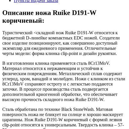
Пункты выдачи заказа
Описание ножа Ruike D191-W
коричневый:
Туристический <складной нож Ruike D191-W относится к
бюджетной D-линейке компактных EDC ножей. Создатели
свое изделие позиционируют, как совершенно доступный
экземпляр для ежедневного применения. Отличительные
черты модели: форма клинка clip-point и дизайн рукоятки.
В изготовлении клинка применяется сталь 8Cr13MoV.
Материал относится к нержавеющим и устойчив к
физическим повреждениям. Металлический сплав содержит
углерод, хром, ванадий и молибден. Ножи с клинком из стали
8Cr13MoV сохраняют остроту и с легкостью поддаются
заточке. В процессе производства сталь подвергается
дополнительной криогенной обработке, что обеспечивает
высокую прочность складного ножа Ruike D191-W.
Сталь обработана по технике Black StoneWash. Матовая
поверхность ножа не бликует на солнце и хорошо маскирует
царапины. Нож Ruike D191-W коричневый с формой лезвия
clip-point относятся к универсальным. Твердость клинка – 57-