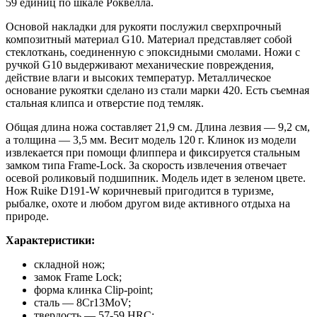
59 единиц по шкале Роквелла.
Основой накладки для рукояти послужил сверхпрочный
композитный материал G10. Материал представляет собой
стеклоткань, соединенную с эпоксидными смолами. Ножи с
ручкой G10 выдерживают механические повреждения,
действие влаги и высоких температур. Металлическое
основание рукоятки сделано из стали марки 420. Есть съемная
стальная клипса и отверстие под темляк.
Общая длина ножа составляет 21,9 см. Длина лезвия — 9,2 см,
а толщина — 3,5 мм. Весит модель 120 г. Клинок из модели
извлекается при помощи флиппера и фиксируется стальным
замком типа Frame-Lock. За скорость извлечения отвечает
осевой роликовый подшипник. Модель идет в зеленом цвете.
Нож Ruike D191-W коричневый пригодится в туризме,
рыбалке, охоте и любом другом виде активного отдыха на
природе.
Характеристики:
складной нож;
замок Frame Lock;
форма клинка Clip-point;
сталь — 8Cr13MoV;
твердость — 57-59 HRC;