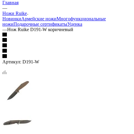
Главная
—
Ножи Ruike
Новинки
Армейские ножи
Многофункциональные
ножи
Подарочные сертификаты
Уценка
—
Нож Ruike D191-W коричневый
Артикул:
D191-W