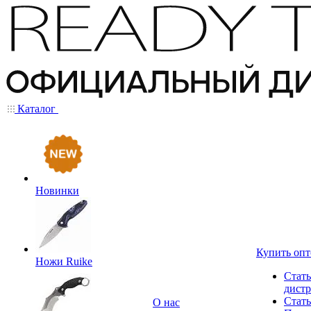
Каталог
Новинки
Купить оп
Ножи Ruike
Стать
дист
Стать
О нас