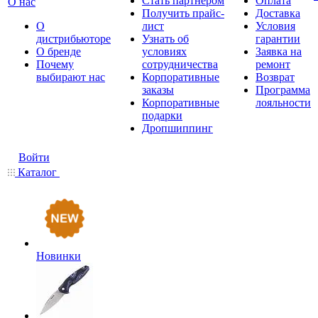
Стать партнером
Оплата
О нас
Получить прайс-
Доставка
О
лист
Условия
дистрибьюторе
Узнать об
гарантии
О бренде
условиях
Заявка на
Почему
сотрудничества
ремонт
выбирают нас
Корпоративные
Возврат
заказы
Программа
Корпоративные
лояльности
подарки
Дропшиппинг
Войти
Каталог
Новинки