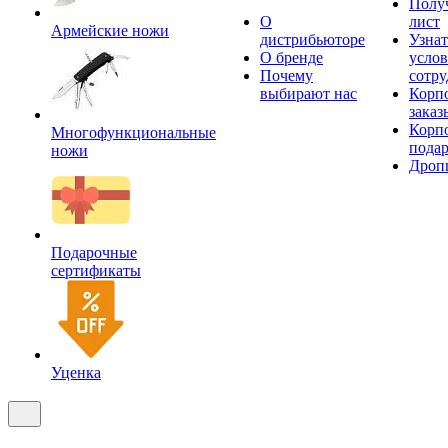
Получ
О
лист
Армейские ножи
дистрибьюторе
Узнат
О бренде
усло
Почему
сотру
выбирают нас
Корп
заказ
Корп
Многофункциональные
пода
ножи
Дроп
Подарочные
сертификаты
Уценка