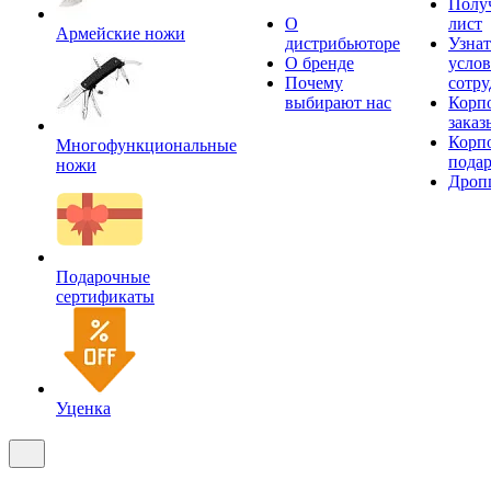
Получ
О
лист
Армейские ножи
дистрибьюторе
Узнат
О бренде
усло
Почему
сотру
выбирают нас
Корп
заказ
Корп
Многофункциональные
пода
ножи
Дроп
Подарочные
сертификаты
Уценка