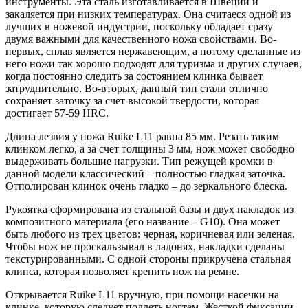
инструменты. Эта сталь изготавливается в Швеции и
закаляется при низких температурах. Она считаеся одной из
лучших в ножевой индустрии, поскольку обладает сразу
двумя важными для качественного ножа свойствами. Во-
первых, сплав является нержавеющим, а потому сделанные из
него ножи так хорошо подходят для туризма и других случаев,
когда постоянно следить за состоянием клинка бывает
затруднительно. Во-вторых, данный тип стали отлично
сохраняет заточку за счет высокой твердости, которая
достигает 57-59 HRC.
Длина лезвия у ножа Ruike L11 равна 85 мм. Резать таким
клинком легко, а за счет толщины 3 мм, нож может свободно
выдерживать большие нагрузки. Тип режущей кромки в
данной модели классический – полностью гладкая заточка.
Отполирован клинок очень гладко – до зеркального блеска.
Рукоятка сформирована из стальной базы и двух накладок из
композитного материала (его название – G10). Она может
быть любого из трех цветов: черная, коричневая или зеленая.
Чтобы нож не проскальзывал в ладонях, накладки сделаны
текстурированными. С одной стороны прикручена стальная
клипса, которая позволяет крепить нож на ремне.
Открывается Ruike L11 вручную, при помощи насечки на
клинке, которую следует поддеть ногтем. Жесткой фиксации