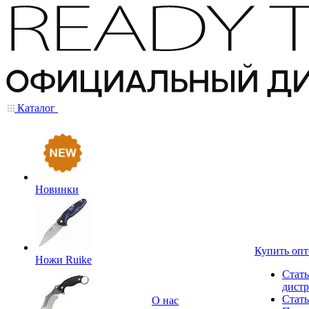
Каталог
Новинки
Купить оп
Ножи Ruike
Стать
дист
Стать
О нас