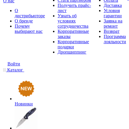
Стать партнером
Оплата
О нас
Получить прайс-
Доставка
О
лист
Условия
дистрибьюторе
Узнать об
гарантии
О бренде
условиях
Заявка на
Почему
сотрудничества
ремонт
выбирают нас
Корпоративные
Возврат
заказы
Программа
Корпоративные
лояльности
подарки
Дропшиппинг
Войти
Каталог
Новинки