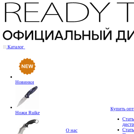
Каталог
Новинки
Купить оп
Ножи Ruike
Стать
дист
Стать
О нас