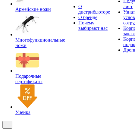
Получ
О
лист
Армейские ножи
дистрибьюторе
Узнат
О бренде
усло
Почему
сотру
выбирают нас
Корп
заказ
Корп
Многофункциональные
пода
ножи
Дроп
Подарочные
сертификаты
Уценка