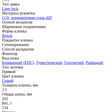
Тип замка
Liner lock
Материал рукоятки
G10, нержавеющая сталь 420
Осевой механизм
Шариковые подшипники
Форма клинка
Bowie
Покрытие клинка
Сатинирование
Способ раскрытия
Флиппер
Вид ножа
Карманный (EDC)
,
Туристический
,
Охотничий
,
Рыбацкий
Тип заточки
Прямой
Цвет клинка
Серый
Толщина клинка, мм
3.5
Общая длина, мм
202
Вес, г
134