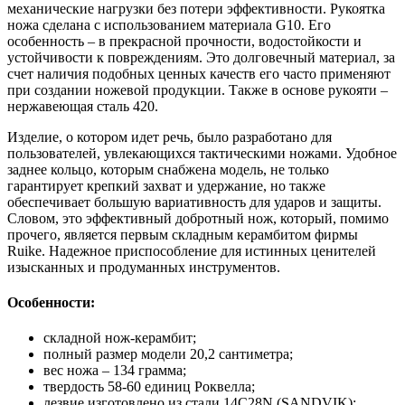
механические нагрузки без потери эффективности. Рукоятка
ножа сделана с использованием материала G10. Его
особенность – в прекрасной прочности, водостойкости и
устойчивости к повреждениям. Это долговечный материал, за
счет наличия подобных ценных качеств его часто применяют
при создании ножевой продукции. Также в основе рукояти –
нержавеющая сталь 420.
Изделие, о котором идет речь, было разработано для
пользователей, увлекающихся тактическими ножами. Удобное
заднее кольцо, которым снабжена модель, не только
гарантирует крепкий захват и удержание, но также
обеспечивает большую вариативность для ударов и защиты.
Словом, это эффективный добротный нож, который, помимо
прочего, является первым складным керамбитом фирмы
Ruike. Надежное приспособление для истинных ценителей
изысканных и продуманных инструментов.
Особенности:
складной нож-керамбит;
полный размер модели 20,2 сантиметра;
вес ножа – 134 грамма;
твердость 58-60 единиц Роквелла;
лезвие изготовлено из стали 14C28N (SANDVIK);