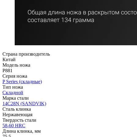
Страна производитель
Китай
Модель ножа
P881
Серия ножа
P Series (складные)
Тип ножа
Складной
Марка стали
14C28N (SANDVIK)
Сталь клинка
Нержавеющая
Твердость стали
58-60 HRC
Длина клинка, мм
75.5