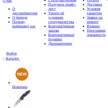
Стать партнером
Оплата
О нас
Получить прайс-
Доставка
О
лист
Условия
дистрибьюторе
Узнать об
гарантии
О бренде
условиях
Заявка на
Почему
сотрудничества
ремонт
выбирают нас
Корпоративные
Возврат
заказы
Программа
Корпоративные
лояльности
подарки
Дропшиппинг
Войти
Каталог
Новинки