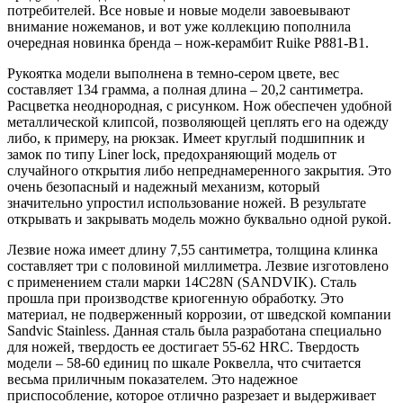
потребителей. Все новые и новые модели завоевывают
внимание ножеманов, и вот уже коллекцию пополнила
очередная новинка бренда – нож-керамбит Ruike P881-B1.
Рукоятка модели выполнена в темно-сером цвете, вес
составляет 134 грамма, а полная длина – 20,2 сантиметра.
Расцветка неоднородная, с рисунком. Нож обеспечен удобной
металлической клипсой, позволяющей цеплять его на одежду
либо, к примеру, на рюкзак. Имеет круглый подшипник и
замок по типу Liner lock, предохраняющий модель от
случайного открытия либо непреднамеренного закрытия. Это
очень безопасный и надежный механизм, который
значительно упростил использование ножей. В результате
открывать и закрывать модель можно буквально одной рукой.
Лезвие ножа имеет длину 7,55 сантиметра, толщина клинка
составляет три с половиной миллиметра. Лезвие изготовлено
с применением стали марки 14C28N (SANDVIK). Сталь
прошла при производстве криогенную обработку. Это
материал, не подверженный коррозии, от шведской компании
Sandvic Stainless. Данная сталь была разработана специально
для ножей, твердость ее достигает 55-62 HRC. Твердость
модели – 58-60 единиц по шкале Роквелла, что считается
весьма приличным показателем. Это надежное
приспособление, которое отлично разрезает и выдерживает