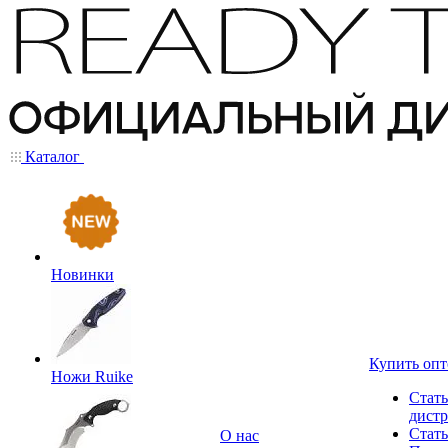
Каталог
Новинки
Купить оп
Ножи Ruike
Стать
дист
Стать
О нас