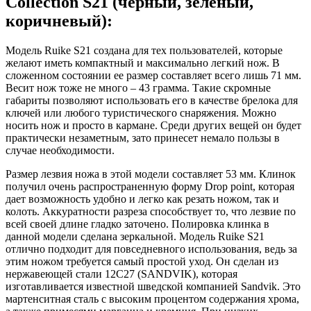
Collection S21 (черный, зеленый,
коричневый):
Модель Ruike S21 создана для тех пользователей, которые
желают иметь компактный и максимально легкий нож. В
сложенном состоянии ее размер составляет всего лишь 71 мм.
Весит нож тоже не много – 43 грамма. Такие скромные
габариты позволяют использовать его в качестве брелока для
ключей или любого туристического снаряжения. Можно
носить нож и просто в кармане. Среди других вещей он будет
практически незаметным, зато принесет немало пользы в
случае необходимости.
Размер лезвия ножа в этой модели составляет 53 мм. Клинок
получил очень распространенную форму Drop point, которая
дает возможность удобно и легко как резать ножом, так и
колоть. Аккуратности разреза способствует то, что лезвие по
всей своей длине гладко заточено. Полировка клинка в
данной модели сделана зеркальной. Модель Ruike S21
отлично подходит для повседневного использования, ведь за
этим ножом требуется самый простой уход. Он сделан из
нержавеющей стали 12С27 (SANDVIK), которая
изготавливается известной шведской компанией Sandvik. Это
мартенситная сталь с высоким процентом содержания хрома,