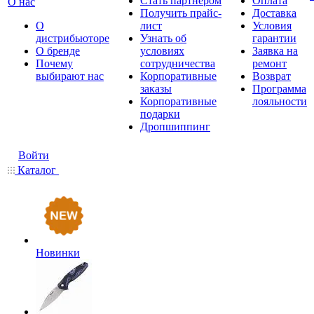
Стать партнером
Оплата
О нас
Получить прайс-
Доставка
О
лист
Условия
дистрибьюторе
Узнать об
гарантии
О бренде
условиях
Заявка на
Почему
сотрудничества
ремонт
выбирают нас
Корпоративные
Возврат
заказы
Программа
Корпоративные
лояльности
подарки
Дропшиппинг
Войти
Каталог
Новинки