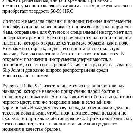
а также примесями марганца и кремния. При низких
температурах она закаляется жидким азотом, в результате чего
приобретает твердость 58-59 HRC.
Из этого же металла сделаны и дополнительные инструменты
многофункционального ножа. Это прямая отвертка шириною
4 мм, открывалка для бутылок и специальный инструмент для
перерезания ремней. Все они размещаются на одной стальной
пластине, которая открывается таким же образом, как и нож.
Нож можно открыть, поддев его ногтем за специальную
насечку. Вторая пластина и без этого легко открывается. В
открытом положении инструменты удерживаются, в
основном, за счет силы трения. Такая конструкция называется
Slip Joint и довольно широко распространена среди
многозадачных ножей.
Рукоятка Ruike S21 изготавливается из стеклопластиковых
накладок, которые надежно прикручены парой болтов к
стальному основанию. Эти накладки могут быть стандартного
черного цвета или же покрашенными в зеленый или
коричневый. В каждом случае, накладки специально сделаны
текстурированными, чтобы нож плотнее лежал в ладони не
скользил ни при каких обстоятельствах. Прижимной клипсы у
этого ножа нет, зато в наличии стальное кольцо для его
ношения в качестве брелока.