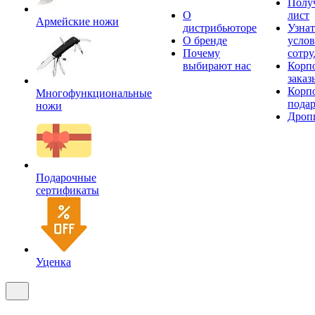
Получ
О
лист
Армейские ножи
дистрибьюторе
Узнат
О бренде
усло
Почему
сотру
выбирают нас
Корп
заказ
Корп
Многофункциональные
пода
ножи
Дроп
Подарочные
сертификаты
Уценка