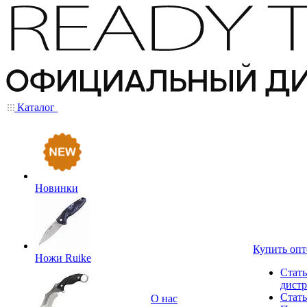
Каталог
Новинки
Купить оп
Ножи Ruike
Стать
дист
Стать
О нас