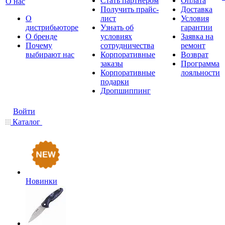
Стать партнером
Оплата
О нас
Получить прайс-
Доставка
О
лист
Условия
дистрибьюторе
Узнать об
гарантии
О бренде
условиях
Заявка на
Почему
сотрудничества
ремонт
выбирают нас
Корпоративные
Возврат
заказы
Программа
Корпоративные
лояльности
подарки
Дропшиппинг
Войти
Каталог
Новинки