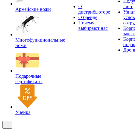
Получ
О
лист
Армейские ножи
дистрибьюторе
Узнат
О бренде
усло
Почему
сотру
выбирают нас
Корп
заказ
Корп
Многофункциональные
пода
ножи
Дроп
Подарочные
сертификаты
Уценка