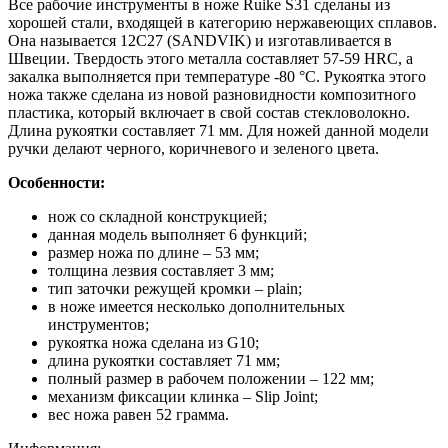
Все рабочие инструменты в ноже Ruike S31 сделаны из
хорошей стали, входящей в категорию нержавеющих сплавов.
Она называется 12С27 (SANDVIK) и изготавливается в
Швеции. Твердость этого металла составляет 57-59 HRC, а
закалка выполняется при температуре -80 °C. Рукоятка этого
ножа также сделана из новой разновидности композитного
пластика, который включает в свой состав стекловолокно.
Длина рукоятки составляет 71 мм. Для ножей данной модели
ручки делают черного, коричневого и зеленого цвета.
Особенности:
нож со складной конструкцией;
данная модель выполняет 6 функций;
размер ножа по длине – 53 мм;
толщина лезвия составляет 3 мм;
тип заточки режущей кромки – plain;
в ноже имеется несколько дополнительных
инструментов;
рукоятка ножа сделана из G10;
длина рукоятки составляет 71 мм;
полный размер в рабочем положении – 122 мм;
механизм фиксации клинка – Slip Joint;
вес ножа равен 52 грамма.