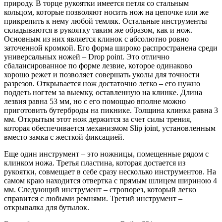
природу. В торце рукоятки имеется петля со стальным
кольцом, которые позволяют носить нож на цепочке или же
прикрепить к нему любой темляк. Остальные инструменты
складываются в рукоятку таким же образом, как и нож.
Основным из них является клинок с абсолютно ровно
заточенной кромкой. Его форма широко распространена среди
универсальных ножей – Drop point. Это отлично
сбалансированное по форме лезвие, которое одинаково
хорошо режет и позволяет совершать уколы для точности
разрезов. Открывается нож достаточно легко – его нужно
поддеть ногтем за выемку, оставленную на клинке. Длина
лезвия равна 53 мм, но с его помощью вполне можно
приготовить бутерброды на пикнике. Толщина клинка равна 3
мм. Открытым этот нож держится за счет силы трения,
которая обеспечивается механизмом Slip joint, установленным
вместо замка с жесткой фиксацией.
Еще один инструмент – это ножницы, помещенные рядом с
клинком ножа. Третья пластина, которая достается из
рукоятки, совмещает в себе сразу несколько инструментов. На
самом краю находится отвертка с прямым шлицем шириною 4
мм. Следующий инструмент – стропорез, который легко
справится с любыми ремнями. Третий инструмент –
открывалка для бутылок.