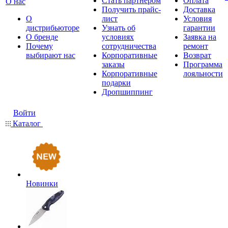
Стать партнером
Оплата
О нас
Получить прайс-
Доставка
О
лист
Условия
дистрибьюторе
Узнать об
гарантии
О бренде
условиях
Заявка на
Почему
сотрудничества
ремонт
выбирают нас
Корпоративные
Возврат
заказы
Программа
Корпоративные
лояльности
подарки
Дропшиппинг
Войти
Каталог
Новинки