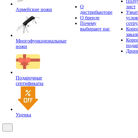
Получ
О
лист
Армейские ножи
дистрибьюторе
Узнат
О бренде
усло
Почему
сотру
выбирают нас
Корп
заказ
Корп
Многофункциональные
пода
ножи
Дроп
Подарочные
сертификаты
Уценка